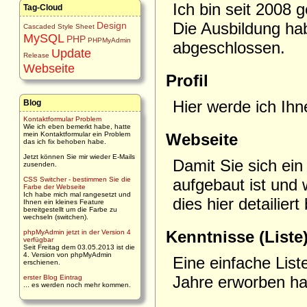
Ich bin seit 2008 
Tag-Cloud
Die Ausbildung ha
Design
Cascaded Style Sheet
MySQL
PHP
PHPMyAdmin
abgeschlossen.
Update
Release
Webseite
Profil
Hier werde ich Ih
Blog
Kontaktformular Problem
Wie ich eben bemerkt habe, hatte
mein Kontaktformular ein Problem
Webseite
das ich fix behoben habe.
Jetzt können Sie mir wieder E-Mails
Damit Sie sich ei
zusenden.
CSS Switcher - bestimmen Sie die
aufgebaut ist und
Farbe der Webseite
Ich habe mich mal rangesetzt und
dies hier detailier
Ihnen ein kleines Feature
bereitgestellt um die Farbe zu
wechseln (switchen).
Kenntnisse (Liste
phpMyAdmin jetzt in der Version 4
verfügbar
Seit Freitag dem 03.05.2013 ist die
4. Version von phpMyAdmin
Eine einfache List
erschienen.
Jahre erworben ha
erster Blog Eintrag
... es werden noch mehr kommen.