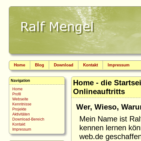
Home
Blog
Download
Kontakt
Impressum
Navigation
Home - die Startse
Home
Onlineauftritts
Profil
Webseite
Kenntnisse
Wer, Wieso, War
Projekte
Aktivitäten
Mein Name ist
Ral
Download-Bereich
Kontakt
kennen lernen könn
Impressum
web.de
geschaffen